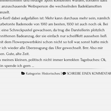
tflimmerstreifen und heutige Spots kombiniert wurden, sondern dass
nett anzuschauende Weibsperson die wechselnden Badeklamotten
änzelt.
-Kerl) dabei aufgefallen ist: Mehr kann durchaus mehr sein, nämlich
figurbetonte Bademode von 1910 am besten, 1930 ist auch noch ok. Bei
t eine Schreckpustel gewachsen, da trug die Darstellerin plötzlich
hnittenen Badeanzug, der sie einfach nur scheißfett aussehen ließ.
mit dem Flowerpowerbikini schon nicht so toll war, sonst hätte mich
ich wieder alle Überzeugung das Ufer gewechselt. Brrr. Also mir
n. Gute, alte Zeit.
 meines kleinen, politisch nicht immer korrekten Tagebuches: Ok,
ein spende ich gern …
Kategorie:
Historisches
|
SCHREIBE EINEN KOMMENTA