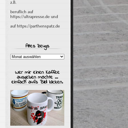
z.B.
beruflich auf
https://ultrapresse.de
und
auf
https://parthenspatz.de
Altes Zeugs
Altes
Zeugs
Wer mir einen Kaffee
ausgeben möchte …
einfach aufs Bild klicken.