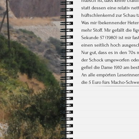
hübsch ist, dass keine Ural
statt dessen eine relativ 
hüftschlenkernd zur Schau t
Was mir (bekennender Hetero
mehr Stoff. Mir gefällt die 
Sekunde 57 (1980) ist mir fas
einen seitlich hoch ausgesc
Nur gut, dass es in den 70s 
der Schock umgeworfen oder 
gefiel die Dame 1910 am beste
An alle empörten Leserinnen
die 5 Euro fürs Macho-Schw