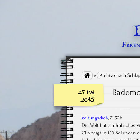
Erkenn

»
Archive nach Schla
Bademod
25 Mai
2015
zeitungsdieb
, 21:50h
Die Welt hat ein hübsches V
Clip zeigt in 120 Sekunden 