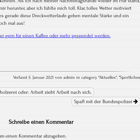
 können. Als ich nach meiner Nachmittagsrunde wieder im Flur stand,
r herunter, aber ich fühlte mich toll. Klar, tolles Wetter motiviert
es gerade diese Dreckwetterläufe geben mentale Stärke und ein
doch mal aus!
ier gern für einen Kaffee oder mehr gespendet werden.
Verfasst 5. Januar 2021 von admin in category "
Aktuelles
", "
Sportliche
lzerei oder: Arbeit zieht Arbeit nach sich.
Spaß mit der Bundespolizei
Schreibe einen Kommentar
 um einen Kommentar abzugeben.