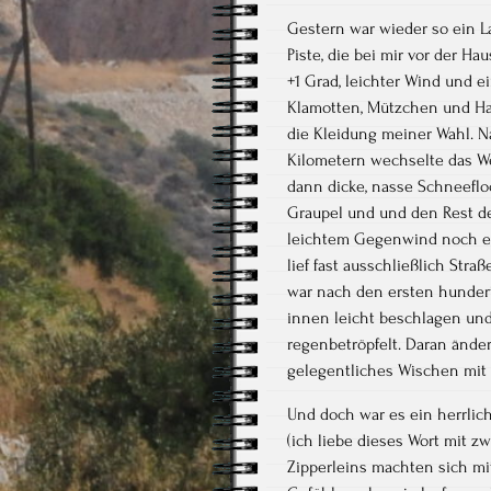
Gestern war wieder so ein La
Piste, die bei mir vor der H
+1 Grad, leichter Wind und 
Klamotten, Mützchen und H
die Kleidung meiner Wahl. N
Kilometern wechselte das Wet
dann dicke, nasse Schneeflo
Graupel und und den Rest d
leichtem Gegenwind noch e
lief fast ausschließlich Stra
war nach den ersten hundert
innen leicht beschlagen un
regenbetröpfelt. Daran ände
gelegentliches Wischen mit
Und doch war es ein herrlic
(ich liebe dieses Wort mit z
Zipperleins machten sich m