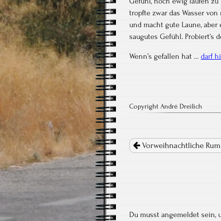
Gefühl, noch ewig laufen zu
tropfte zwar das Wasser von mi
und macht gute Laune, aber 
saugutes Gefühl. Probiert’s 
Wenn’s gefallen hat …
darf h
Copyright André Dreilich
Post
navigation
Vorweihnachtliche Rumho
Du musst
angemeldet
sein,