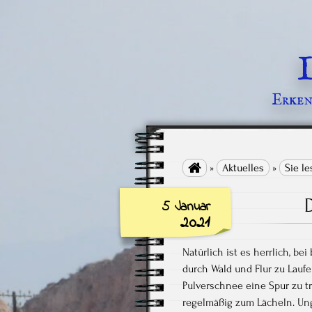
Erkenn

»
Aktuelles
»
Sie l
5 Januar
2021
Natürlich ist es herrlich, b
durch Wald und Flur zu Lauf
Pulverschnee eine Spur zu t
regelmäßig zum Lächeln. Un