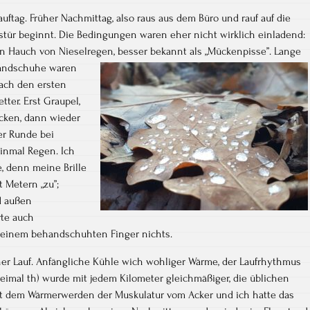
uftag. Früher Nachmittag, also raus aus dem Büro und rauf auf die
austür beginnt. Die Bedingungen waren eher nicht wirklich einladend:
ein Hauch von Nieselregen, besser bekannt als „Mückenpisse”.
Lange
andschuhe waren
ach den ersten
ter. Erst Graupel,
cken, dann wieder
er Runde bei
inmal Regen. Ich
ße, denn meine Brille
 Metern „zu”;
d außen
rte auch
 einem behandschuhten Finger nichts.
her Lauf. Anfängliche Kühle wich wohliger Wärme, der Laufrhythmus
weimal th) wurde mit jedem Kilometer gleichmäßiger, die üblichen
it dem Wärmerwerden der Muskulatur vom Acker und ich hatte das