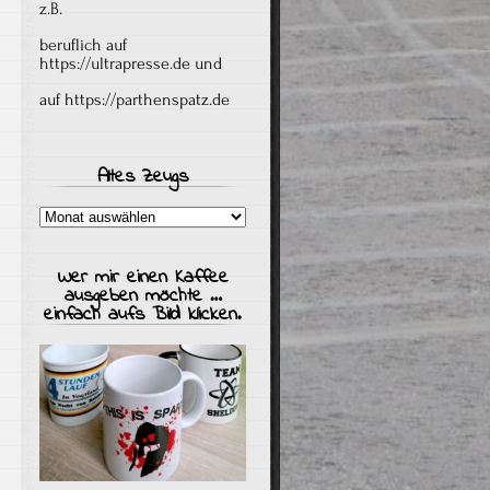
z.B.
beruflich auf
https://ultrapresse.de
und
auf
https://parthenspatz.de
Altes Zeugs
Altes
Zeugs
Wer mir einen Kaffee
ausgeben möchte …
einfach aufs Bild klicken.