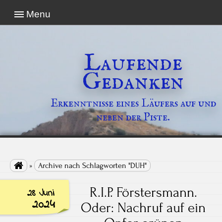
Menu
Laufende
Gedanken
Erkenntnisse eines Läufers auf und
neben der Piste.

»
Archive nach Schlagworten "DUH"
R.I.P. Förstersmann.
28 Juni
2024
Oder: Nachruf auf ein