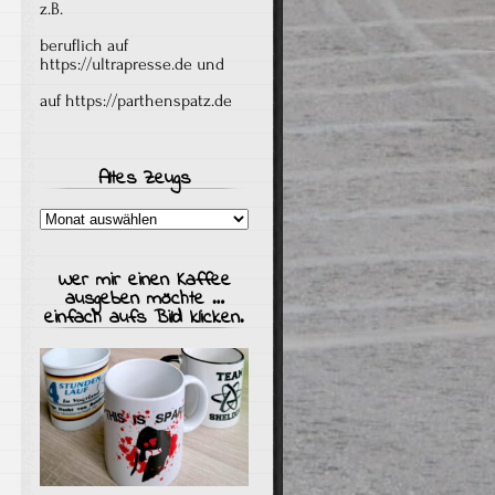
z.B.
beruflich auf
https://ultrapresse.de
und
auf
https://parthenspatz.de
Altes Zeugs
Altes
Zeugs
Wer mir einen Kaffee
ausgeben möchte …
einfach aufs Bild klicken.