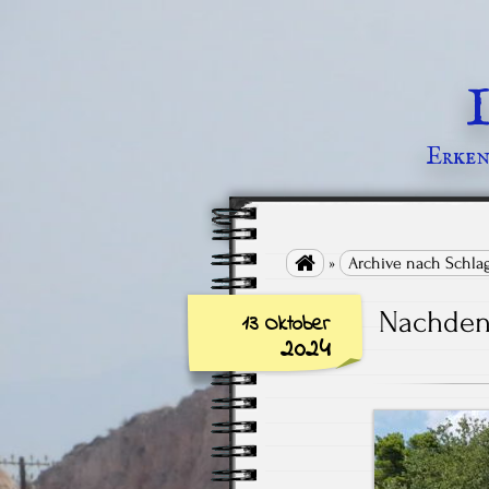
Erkenn

»
Archive nach Schla
Nachdenk
13 Oktober
2024